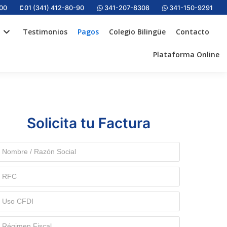
000
01 (341) 412-80-90
341-207-8308
341-150-9291
Testimonios
Pagos
Colegio Bilingüe
Contacto
Plataforma Online
Solicita tu Factura