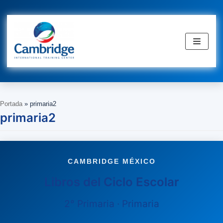
Saltar
al
contenido
Portada
»
primaria2
primaria2
CAMBRIDGE MÉXICO
Libros del Ciclo Escolar
2° Primaria · Primaria