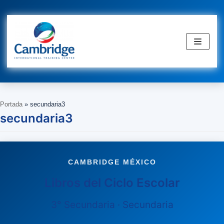
Saltar
al
contenido
Portada
»
secundaria3
secundaria3
CAMBRIDGE MÉXICO
Libros del Ciclo Escolar
3° Secundaria · Secundaria